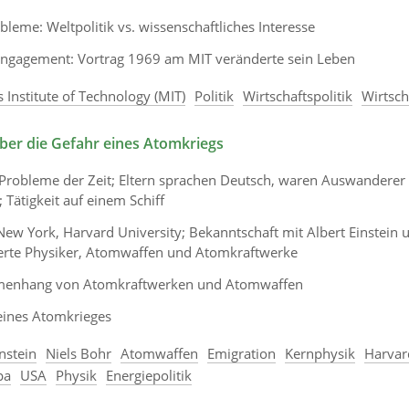
bleme: Weltpolitik vs. wissenschaftliches Interesse
ngagement: Vortrag 1969 am MIT veränderte sein Leben
 Institute of Technology (MIT)
Politik
Wirtschaftspolitik
Wirtsch
er die Gefahr eines Atomkriegs
Probleme der Zeit; Eltern sprachen Deutsch, waren Auswanderer 
 Tätigkeit auf einem Schiff
ew York, Harvard University; Bekanntschaft mit Albert Einstein 
erte Physiker, Atomwaffen und Atomkraftwerke
enhang von Atomkraftwerken und Atomwaffen
eines Atomkrieges
nstein
Niels Bohr
Atomwaffen
Emigration
Kernphysik
Harvar
pa
USA
Physik
Energiepolitik