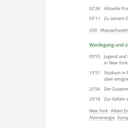
02'26
Aktuelle Pro
05'11
Zu seinem E
USA
Massachusetts
Werdegang und üb
09'55
Jugend und 
in New York;
15'51
Studium in N
über emigri
25'56
Der Zusamm
29'18
Zur Gefahr 
New York
Albert Ei
Atomenergie
Euro