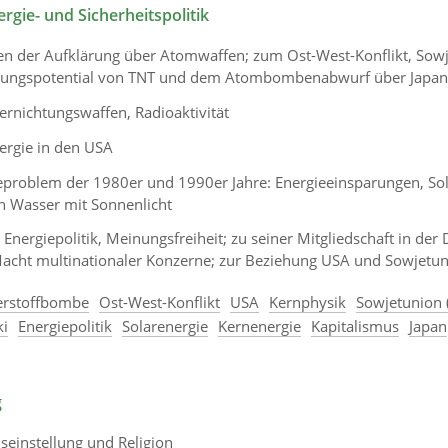
rgie- und Sicherheitspolitik
en der Aufklärung über Atomwaffen; zum Ost-West-Konflikt, Sow
rungspotential von TNT und dem Atombombenabwurf über Japan
rnichtungswaffen, Radioaktivität
rgie in den USA
problem der 1980er und 1990er Jahre: Energieeinsparungen, Sol
n Wasser mit Sonnenlicht
r Energiepolitik, Meinungsfreiheit; zu seiner Mitgliedschaft in de
 Macht multinationaler Konzerne; zur Beziehung USA und Sowjetu
rstoffbombe
Ost-West-Konflikt
USA
Kernphysik
Sowjetunion 
ki
Energiepolitik
Solarenergie
Kernenergie
Kapitalismus
Japan
g
seinstellung und Religion