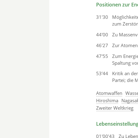
Positionen zur Ene
31'30
Möglichkeit
zum Zerstö
44'00
Zu Massenve
46'27
Zur Atomene
47'55
Zum Energie
Spaltung vo
53'44
Kritik an de
Partei; die
Atomwaffen
Wasse
Hiroshima
Nagasa
Zweiter Weltkrieg
Lebenseinstellun
01'00'43
Zu Leben