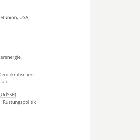
jetunion, USA;
arenergie,
r Demokratischen
nion
(UdSSR)
Rüstungspolitik