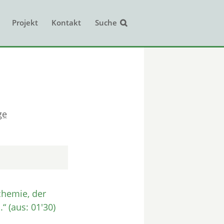
Projekt
Kontakt
Suche
ge
chemie, der
(aus: 01'30)