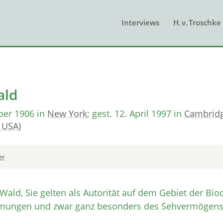
Interviews
H. v. Troschke
ald
ber 1906 in
New York
; gest. 12. April 1997 in
Cambrid
 USA)
er
Wald, Sie gelten als Autorität auf dem Gebiet der Bio
ungen und zwar ganz besonders des Sehvermögens.“ 