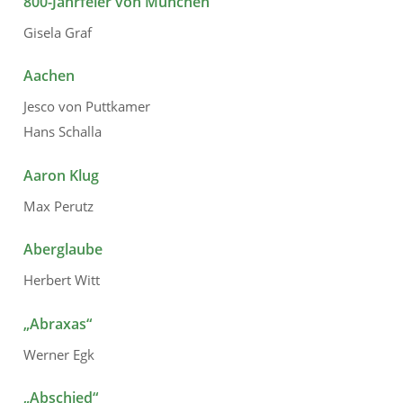
800-Jahrfeier von München
Gisela Graf
Aachen
Jesco von Puttkamer
Hans Schalla
Aaron Klug
Max Perutz
Aberglaube
Herbert Witt
„Abraxas“
Werner Egk
„Abschied“