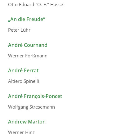
Otto Eduard "O. E." Hasse
„An die Freude“
Peter Lühr
André Cournand
Werner Forßmann
André Ferrat
Altiero Spinelli
André François-Poncet
Wolfgang Stresemann
Andrew Marton
Werner Hinz