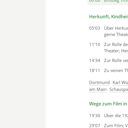
00'00
Einstieg Tro
Herkunft, Kindhei
05'03
Über Herkun
gerne Theate
11'10
Zur Rolle de
Theater; He
14'34
Zur Rolle se
18'11
Zu seinen T
Dortmund
Karl W
am Main
Schauspie
Wege zum Film in
19'30
Über die 19
29'07
Zum Film; V