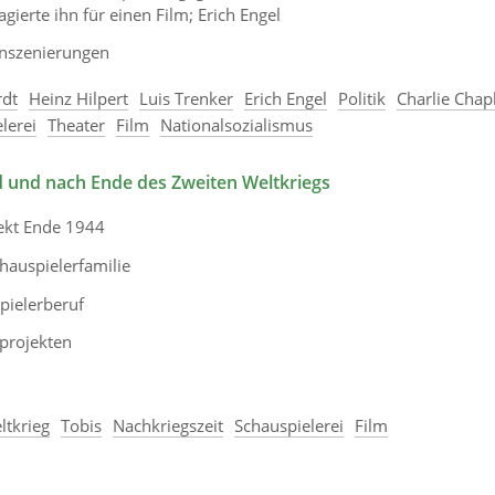
gierte ihn für einen Film; Erich Engel
Inszenierungen
rdt
Heinz Hilpert
Luis Trenker
Erich Engel
Politik
Charlie Chap
lerei
Theater
Film
Nationalsozialismus
 und nach Ende des Zweiten Weltkriegs
ekt Ende 1944
hauspielerfamilie
ielerberuf
projekten
ltkrieg
Tobis
Nachkriegszeit
Schauspielerei
Film