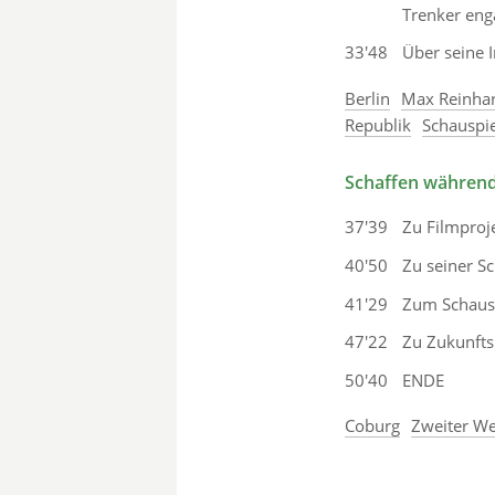
Trenker enga
33'48
Über seine 
Berlin
Max Reinha
Republik
Schauspie
Schaffen während
37'39
Zu Filmproj
40'50
Zu seiner Sc
41'29
Zum Schausp
47'22
Zu Zukunfts
50'40
ENDE
Coburg
Zweiter We