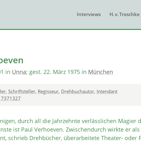
Interviews
H. v. Troschke
oeven
01 in
Unna
; gest. 22. März 1975 in
München
ler
,
Schriftsteller
,
Regisseur
,
Drehbuchautor
,
Intendant
17371327
nigen, durch all die Jahrzehnte verlässlichen Magier 
nste ist Paul Verhoeven. Zwischendurch wirkte er als
t, schrieb Drehbücher, überarbeitete Theater- oder 