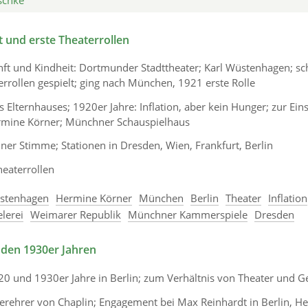
schke
t und erste Theaterrollen
ft und Kindheit: Dortmunder Stadttheater; Karl Wüstenhagen; sc
rrollen gespielt; ging nach München, 1921 erste Rolle
s Elternhauses; 1920er Jahre: Inflation, aber kein Hunger; zur Ein
rmine Körner; Münchner Schauspielhaus
iner Stimme; Stationen in Dresden, Wien, Frankfurt, Berlin
heaterrollen
üstenhagen
Hermine Körner
München
Berlin
Theater
Inflation
lerei
Weimarer Republik
Münchner Kammerspiele
Dresden
 den 1930er Jahren
20 und 1930er Jahre in Berlin; zum Verhältnis von Theater und Ge
erehrer von Chaplin; Engagement bei Max Reinhardt in Berlin, Hei