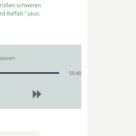
 großen schweren
 Raffalt.“ (aus:
hoeven
50:40