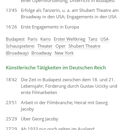
einer Opernvorstellung; Unterricht in Budapest
13'45
Erfolge als Tänzerin, u. a. am Shubert Theatre am
Broadway in den USA; Engagements in den USA
16'26
Erste Engagements in Europa
Budapest
Paris
Kairo
Erster Weltkrieg
Tanz
USA
Schauspielerei
Theater
Oper
Shubert Theatre
(Broadway)
Broadway
New York
Künstlerische Tätigkeiten im Deutschen Reich
18'42
Die Zeit in Budapest zwischen dem 18. und 21.
Lebensjahr; Förderung durch Gustav Ucicky und
erste Filmarbeiten
23'51
Arbeit in der Filmbranche; Heirat mit Georg
Jacoby
25'29
Über Georg Jacoby
27'29
Ab 1933 nur noch selten im Ausland;