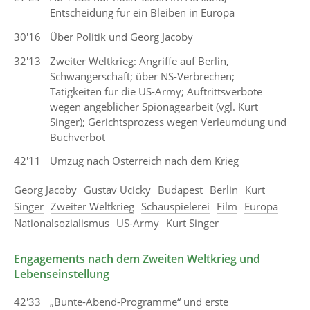
Entscheidung für ein Bleiben in Europa
30'16
Über Politik und Georg Jacoby
32'13
Zweiter Weltkrieg: Angriffe auf Berlin,
Schwangerschaft; über NS-Verbrechen;
Tätigkeiten für die US-Army; Auftrittsverbote
wegen angeblicher Spionagearbeit (vgl. Kurt
Singer); Gerichtsprozess wegen Verleumdung und
Buchverbot
42'11
Umzug nach Österreich nach dem Krieg
Georg Jacoby
Gustav Ucicky
Budapest
Berlin
Kurt
Singer
Zweiter Weltkrieg
Schauspielerei
Film
Europa
Nationalsozialismus
US-Army
Kurt Singer
Engagements nach dem Zweiten Weltkrieg und
Lebenseinstellung
42'33
„Bunte-Abend-Programme“ und erste